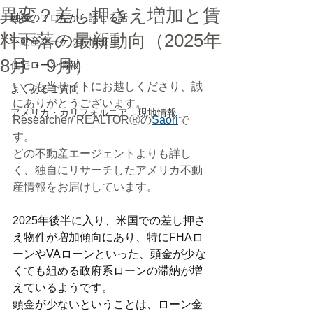
異変？差し押さえ増加と賃
融資のプロだから話せる話
料下落の最新動向（2025年
不動産マーケット情報
8月・9月）
住宅ローン情報
いつも当サイトにお越しくださり、誠
よくあるご質問
にありがとうございます。
アメリカ・カリフォルニア 現地情報
Researcher/ REALTORⓇの
Saori
で
す。
どの不動産エージェントよりも詳し
く、独自にリサーチしたアメリカ不動
産情報をお届けしています。
2025年後半に入り、米国での差し押さ
え物件が増加傾向にあり、特にFHAロ
ーンやVAローンといった、頭金が少な
くても組める政府系ローンの滞納が増
えているようです。
頭金が少ないということは、ローン金