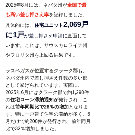
2025年8月には、ネバダ州が
全国で最
も高い差し押さえ率
を記録しました。
2,069戸
具体的には、
住宅ユニット
に1戸
が差し押さえ申請に
直面して
います。これは、サウスカロライナ州
やフロリダ州を上回る結果です。
ラスベガスが位置するクラーク郡
も、
ネバダ州内で差し押さえ件数の多い郡
として挙げられています。実際に、
2025年6月にはクラーク郡で約1,290件
の
住宅ローン滞納通知が
発行され、こ
れは
前年同期比で28％の増加
となりま
す。特に一戸建て住宅の滞納が多く、6
月だけで約200件が発行され、前年同月
比で32％増加しました。