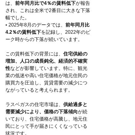
は、
前年同月比で4％の賃料低下
が報告
され、これは全米で2番目に大きな下落
幅でした。
• 2025年8月のデータでは、
前年同月比
4.2％の賃料低下
を記録し、2022年のピ
ーク時からの下落が続いています。
この賃料低下の背景には、
住宅供給の
増加、人口の成長鈍化、経済的不確実
性
などが影響しています。特に、観光
業の低迷や高い住宅価格が地元住民の
購買力を圧迫し、賃貸需要の減少につ
ながっていると考えられます。
ラスベガスの住宅市場は、
供給過多と
需要減少により、価格の下落傾向
が続
いており、住宅価格が高騰し、地元住
民にとって手が届きにくくなっている
状況です。