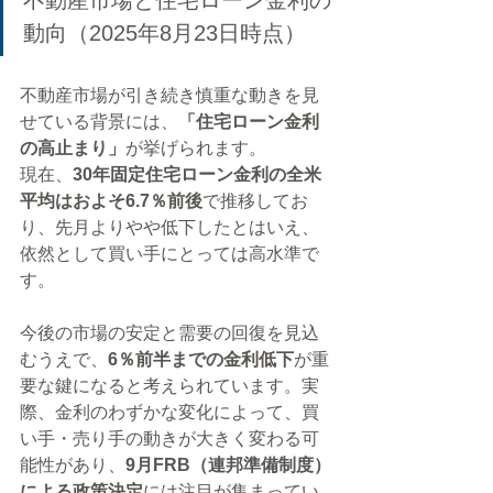
不動産市場と住宅ローン金利の
動向（2025年8月23日時点）
不動産市場が引き続き慎重な動きを見
せている背景には、
「住宅ローン金利
の高止まり」
が挙げられます。
現在、
30年固定住宅ローン金利の全米
平均はおよそ6.7％前後
で推移してお
り、先月よりやや低下したとはいえ、
依然として買い手にとっては高水準で
す。
今後の市場の安定と需要の回復を見込
むうえで、
6％前半までの金利低下
が重
要な鍵になると考えられています。実
際、金利のわずかな変化によって、買
い手・売り手の動きが大きく変わる可
能性があり、
9月FRB（連邦準備制度）
による政策決定
には注目が集まってい