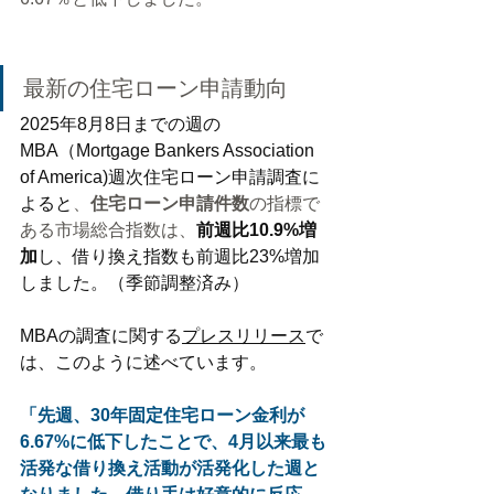
最新の住宅ローン申請動向
2025年8月8日までの週の
MBA（Mortgage Bankers Association 
of America)週次住宅ローン申請調査に
よると
、
住宅ローン申請件数
の指標で
ある市場総合指数は、
前週比10.9%増
加
し、借り換え指数も前週比23%増加
しました。（季節調整済み）
MBAの調査に関する
プレスリリース
で
は、このように述べています。
「先週、30年固定住宅ローン金利が
6.67%に低下したことで、4月以来最も
活発な借り換え活動が活発化した週と