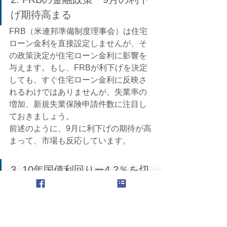
げ期待高まる
FRB（米連邦準備制度理事会）は住宅
ローン金利を直接設定しませんが、そ
の政策決定が住宅ローン金利に影響を
与えます。もし、FRBが利下げを決定
しても、すぐ住宅ローン金利に反映さ
れるわけではありませんが、失業率の
増加、新規失業保険申請件数に注目し
ておきましょう。
前述のように、9月に利下げの期待が高
まって、市場も反応しています。
3. 10年国債利回りー4.2％を切
るか、切らないか？
30年固定住宅ローンの平均金利は、10
年国債利回りと密接に連動していま
す。
インフレが高止まりし、労働市場