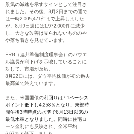
景気の減速を示すサインとして注目さ
れました。その後、8月2日までの週で
は一時2,005,471件まで上昇しました
が、8月9日週には1,972,000件に減少
し、大きな改善は見られないもののや
や落ち着きを見せています。
FRB（連邦準備制度理事会）のパウエ
ル議長が利下げを示唆していることに
対して、市場が反応、
8月22日には、ダウ平均株価が初の過去
最高値で終えています。
また、米国国債の
利回りは7.1ベーシス
ポイント低下し4.258％となり、東部時
間午後3時時点の水準で8月13日以来の
最低水準となりました。同時に
住宅ロ
ーン金利にも反映され、全米平均
6.67％と低下しました。