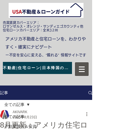
売買賃貸カバーエリア：
ロサンゼルス・オレンジ・サンディエゴカウンティ他
​住宅ローンカバーエリア：全米32州
アメリカ不動産と住宅ローンを、わかりや
すく・確実にナビゲート
ー不安を安心に変える、“頼れる” 情報サイトです
不動産|住宅ローン|日本帰国の無料相談
記事
全ての記事
AKIVARK
全ての記事
2025年8月23日
8月更新：アメリカ住宅ロ
不動産購入＆投資