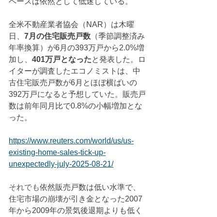
ペースは依然として低迷している。
全米不動産業者協会（NAR）は木曜
日、
7月の住宅販売戸数
（季節調整済み
年率換算）が6月の393万戸から2.0%増
加し、
401万戸となった
と発表した。ロ
イターが調査したエコノミストは、中
古住宅販売戸数が6月とほぼ横ばいの
392万戸になると予想していた。販売戸
数は前年同月比で0.8%の小幅増加とな
った。
https://www.reuters.com/world/us/us-
existing-home-sales-tick-up-
unexpectedly-july-2025-08-21/
それでも
依然販売戸数は低い水準で、
住宅市場の崩壊が引き金となった2007
年から2009年の景気後退期よりも低く