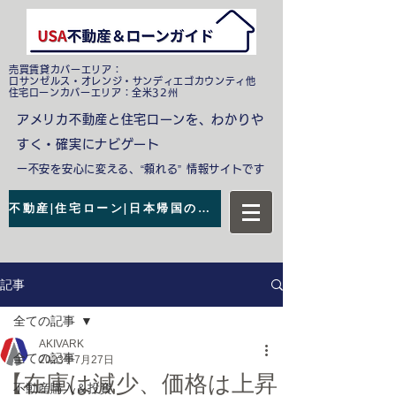
売買賃貸カバーエリア：
ロサンゼルス・オレンジ・サンディエゴカウンティ他
​住宅ローンカバーエリア：全米32州
アメリカ不動産と住宅ローンを、わかりや
すく・確実にナビゲート
ー不安を安心に変える、“頼れる” 情報サイトです
不動産|住宅ローン|日本帰国の無料相談
記事
全ての記事
AKIVARK
全ての記事
2023年7月27日
【在庫は減少、価格は上昇
不動産購入＆投資