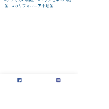
産
#カリフォルニア不動産
カリフォルニア不動産
アメリカ不動産
Mortgage
住宅ローン
ロサンゼルス不動産
ロサンゼルス
不動産投資
米国銀行住宅ローン
不動産マーケット情報
アメリカ・カリフォルニア 現地情報