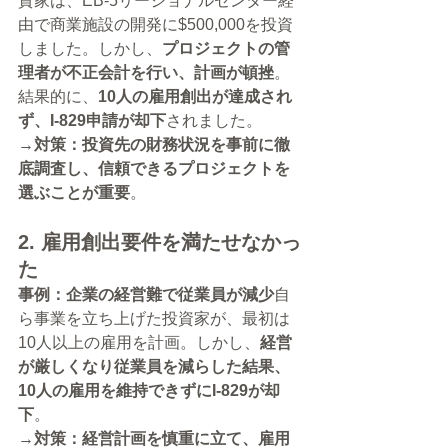
資家は、EB-5リージョナルセンター経
由で商業施設の開発に$500,000を投資
しました。しかし、
プロジェクトの管
理者が不正会計を行い、計画が頓挫
。
結果的に、
10人の雇用創出が達成され
ず、I-829申請が却下
されました。
→対策：投資先の財務状況を事前に徹
底調査し、信頼できるプロジェクトを
選ぶことが重要
。
2. 雇用創出要件を満たせなかっ
た
事例：企業の経営難で従業員が減少
自
ら事業を立ち上げた投資家が、最初は
10人以上の雇用を計画。しかし、
経営
が厳しくなり従業員を減らした結果、
10人の雇用を維持できずにI-829が却
下
。
→対策：経営計画を慎重に立て、雇用