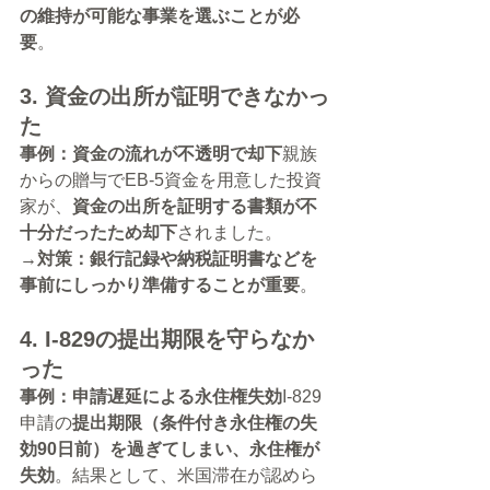
の維持が可能な事業を選ぶことが必
要
。
3. 資金の出所が証明できなかっ
た
事例：資金の流れが不透明で却下
親族
からの贈与でEB-5資金を用意した投資
家が、
資金の出所を証明する書類が不
十分だったため却下
されました。
→対策：銀行記録や納税証明書などを
事前にしっかり準備することが重要
。
4. I-829の提出期限を守らなか
った
事例：申請遅延による永住権失効
I-829
申請の
提出期限（条件付き永住権の失
効90日前）を過ぎてしまい、永住権が
失効
。結果として、米国滞在が認めら