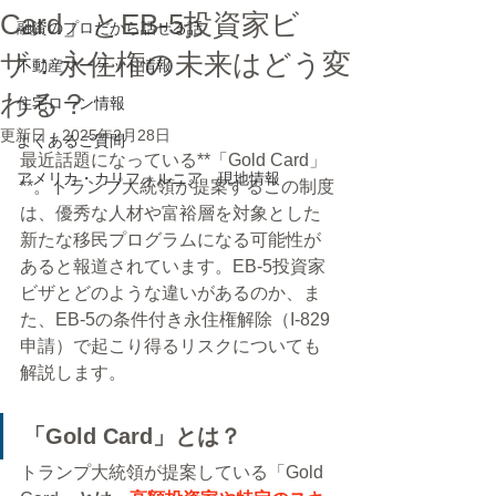
Card」とEB-5投資家ビ
融資のプロだから話せる話
ザ：永住権の未来はどう変
不動産マーケット情報
わる？
住宅ローン情報
更新日：
2025年2月28日
よくあるご質問
最近話題になっている**「Gold Card」
アメリカ・カリフォルニア 現地情報
**。トランプ大統領が提案するこの制度
は、優秀な人材や富裕層を対象とした
新たな移民プログラムになる可能性が
あると報道されています。EB-5投資家
ビザとどのような違いがあるのか、ま
た、EB-5の条件付き永住権解除（I-829
申請）で起こり得るリスクについても
解説します。
「Gold Card」とは？
トランプ大統領が提案している「Gold 