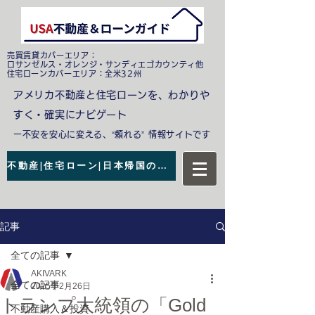
売買賃貸カバーエリア：
ロサンゼルス・オレンジ・サンディエゴカウンティ他
​住宅ローンカバーエリア：全米32州
アメリカ不動産と住宅ローンを、わかりや
すく・確実にナビゲート
ー不安を安心に変える、“頼れる” 情報サイトです
不動産|住宅ローン|日本帰国の無料相談
記事
全ての記事
AKIVARK
全ての記事
2025年2月26日
トランプ大統領の「Gold
不動産購入＆投資