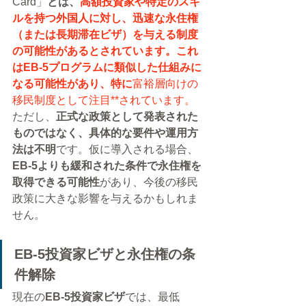
Card」
とは、
高額投資家や特定のスキ
ルを持つ外国人に対し、迅速な永住権
（または長期滞在ビザ）を与える制度
の可能性があるとされています。これ
はEB-5プログラムに類似した仕組みに
なる可能性があり、特に
富裕層向けの
移民制度として注目**されています。
ただし、
正式な政策として発表された
ものではなく、具体的な要件や運用方
法は不明
です。仮に導入される場合、
EB-5よりも緩和された条件で永住権を
取得できる可能性
があり、今後の移民
政策に大きな影響を与えるかもしれま
せん。
EB-5投資家ビザと永住権の条
件解除
現在の
EB-5投資家ビザ
では、最低