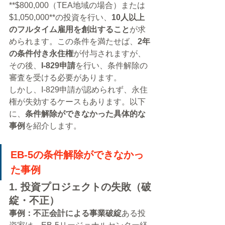
**$800,000（TEA地域の場合）または
$1,050,000**の投資を行い、
10人以上
のフルタイム雇用を創出すること
が求
められます。この条件を満たせば、
2年
の条件付き永住権
が付与されますが、
その後、
I-829申請
を行い、条件解除の
審査を受ける必要があります。
しかし、I-829申請が認められず、永住
権が失効するケースもあります。以下
に、
条件解除ができなかった具体的な
事例
を紹介します。
EB-5の条件解除ができなかっ
た事例
1. 投資プロジェクトの失敗（破
綻・不正）
事例：不正会計による事業破綻
ある投