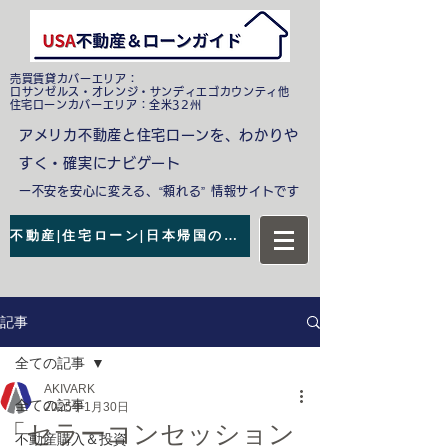
売買賃貸カバーエリア：
ロサンゼルス・オレンジ・サンディエゴカウンティ他
​住宅ローンカバーエリア：全米32州
アメリカ不動産と住宅ローンを、わかりや
すく・確実にナビゲート
ー不安を安心に変える、“頼れる” 情報サイトです
不動産|住宅ローン|日本帰国の無料相談
記事
全ての記事
AKIVARK
全ての記事
2025年1月30日
「セラーコンセッション
不動産購入＆投資