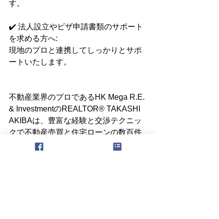
す。
✔️ 法人設立やビザ申請書類のサポート
を求める方へ:
現地のプロと連携してしっかりとサポ
ートいたします。
不動産業界のプロであるHK Mega R.E. 
& InvestmentのREALTOR® TAKASHI 
AKIBAは、豊富な経験と交渉テクニッ
クで不動産売買と住宅ローンの数百件
のトランザクションを成功させていま
す。融資のプロの立場からも、的確な
売買のサポートをしております。
カバーエリア
不動産売買はカリフォルニア州全土