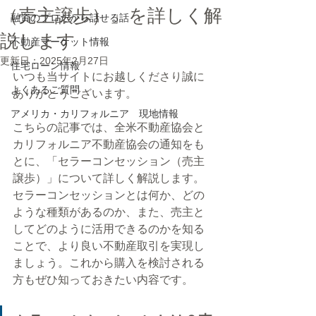
（売主譲歩）」を詳しく解
融資のプロだから話せる話
説します
不動産マーケット情報
更新日：
2025年2月27日
住宅ローン情報
いつも当サイトにお越しくださり誠に
よくあるご質問
ありがとうございます。
アメリカ・カリフォルニア 現地情報
こちらの記事では、全米不動産協会と
カリフォルニア不動産協会の通知をも
とに、「セラーコンセッション（売主
譲歩）」について詳しく解説します。
セラーコンセッションとは何か、どの
ような種類があるのか、また、売主と
してどのように活用できるのかを知る
ことで、より良い不動産取引を実現し
ましょう。これから購入を検討される
方もぜひ知っておきたい内容です。