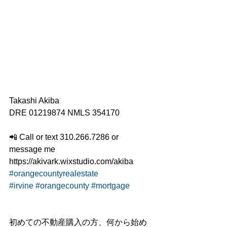
Takashi Akiba
DRE 01219874 NMLS 354170
📲 Call or text 310.266.7286 or 
message me
https://akivark.wixstudio.com/akiba
#orangecountyrealestate
#irvine
#orangecounty
#mortgage
初めての不動産購入の方、何から始め