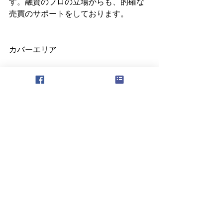
す。融資のプロの立場からも、的確な
売買のサポートをしております。
カバーエリア
不動産売買はカリフォルニア州全土
住宅ローン全米41州
（日本在住の方向けローンはお問合せ
ください！）
もっと詳しく
https://www.ladreamland.com/
米国住宅ローンのこと、これからの購