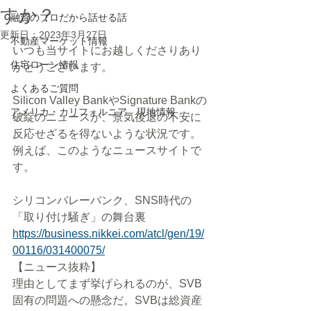
すか？
融資のプロだから話せる話
更新日：
2023年3月27日
不動産マーケット情報
いつも当サイトにお越しくださりあり
住宅ローン情報
がとうございます。
よくあるご質問
Silicon Valley BankやSignature Bankの
アメリカ・カリフォルニア 現地情報
破綻のニュースが、景気後退の不安に
反応せざるを得ないような状況です。
例えば、このようなニュースサイトで
す。
シリコンバレーバンク、SNS時代の
「取り付け騒ぎ」の舞台裏
https://business.nikkei.com/atcl/gen/19/
00116/031400075/
【ニュース抜粋】
理由としてまず挙げられるのが、SVB
固有の問題への懸念だ。SVBは総資産