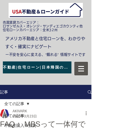
売買賃貸カバーエリア：
ロサンゼルス・オレンジ・サンディエゴカウンティ他
​住宅ローンカバーエリア：全米32州
アメリカ不動産と住宅ローンを、わかりや
すく・確実にナビゲート
ー不安を安心に変える、“頼れる” 情報サイトです
不動産|住宅ローン|日本帰国の無料相談
記事
全ての記事
AKIVARK
全ての記事
2023年3月23日
FAQ： MBSって一体何で
不動産購入＆投資